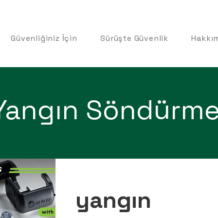
Güvenliğiniz İçin
Sürüşte Güvenlik
Hakkı
Yangın Söndürm
yangın